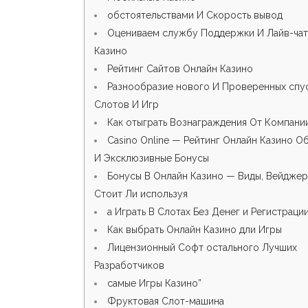
обстоятельствами И Скорость вывод
Оцениваем службу Поддержки И Лайв-чат
Казино
Рейтинг Сайтов Онлайн Казино
Разнообразие нового И Проверенных спу
Слотов И Игр
Как отыграть Вознаграждения От Компани
Casino Online — Pейтинг Онлайн Казино О
И Эксклюзивные Бонусы
Бонусы В Онлайн Казино — Виды, Вейджер
Стоит Ли используя
а Играть В Слотах Без Денег и Регистраци
Как выбрать Онлайн Казино дли Игры
Лицензионный Софт остального Лучших
Разработчиков
самые Игры Казино”
Фруктовая Слот-машина