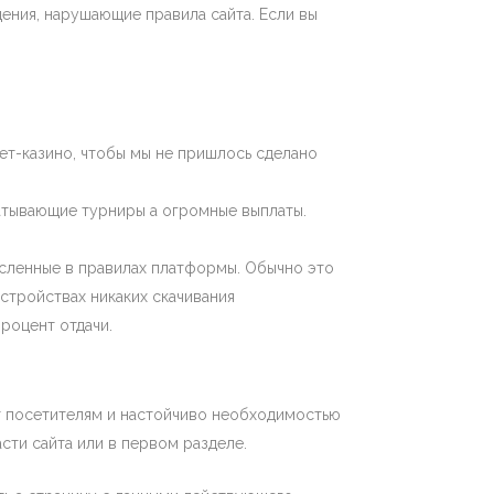
ения, нарушающие правила сайта. Если вы
т-казино, чтобы мы не пришлось сделано
атывающие турниры а огромные выплаты.
исленные в правилах платформы. Обычно это
стройствах никаких скачивания
роцент отдачи.
т посетителям и настойчиво необходимостью
сти сайта или в первом разделе.