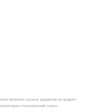
ь твое любимое игровое заведение на предмет
Комментарии пользователей только