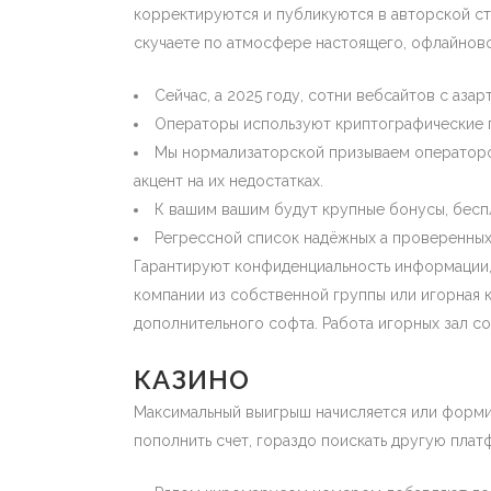
корректируются и публикуются в авторской ст
скучаете по атмосфере настоящего, офлайново
Сейчас, а 2025 году, сотни вебсайтов с аз
Операторы используют криптографические 
Мы нормализаторской призываем операторов
акцент на их недостатках.
К вашим вашим будут крупные бонусы, бесп
Регрессной список надёжных а проверенных
Гарантируют конфиденциальность информации, 
компании из собственной группы или игорная к
дополнительного софта. Работа игорных зал с
КАЗИНО
Максимальный выигрыш начисляется или форми
пополнить счет, гораздо поискать другую пла