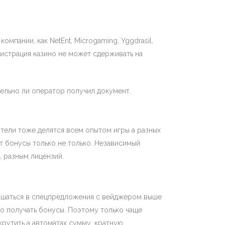
мпании, как NetEnt, Microgaming, Yggdrasil,
инистрация казино не может сдерживать на
тельно ли оператор получил документ.
тели тоже делятся всем опытом игры а разных
т бонусы только не только. Независимый
, разным лицензий.
лашаться в спецпредложения с вейджером выше
то получать бонусы. Поэтому только чаще
рутить а автоматах сумму, кратную