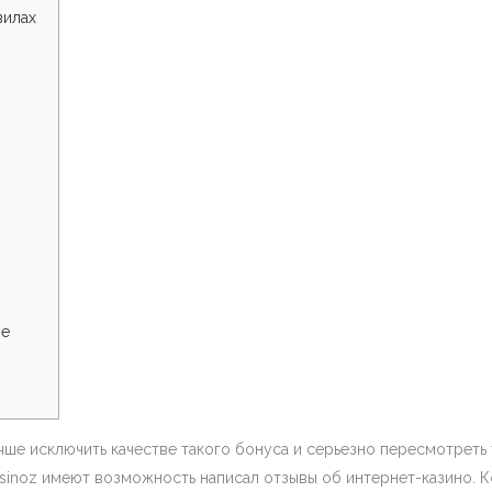
вилах
ые
учше исключить качестве такого бонуса и серьезно пересмотрет
sinoz имеют возможность написал отзывы об интернет-казино. 