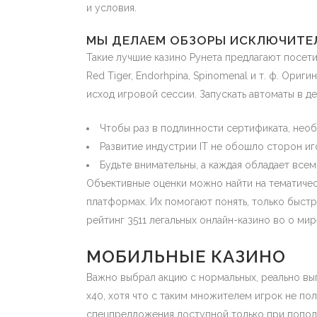
и условия.
МЫ ДЕЛАЕМ ОБЗОРЫ ИСКЛЮЧИТЕ
Такие лучшие казино Рунета предлагают посетит
Red Tiger, Endorhpina, Spinomenal и т. ф. Ор
исход игровой сессии. Запускать автоматы в 
Чтобы раз в подлинности сертификата, необ
Развитие индустрии IT не обошло сторон иг
Будьте внимательны, а каждая обладает все
Объективные оценки можно найти на тематичес
платформах. Их помогают понять, только быст
рейтинг 3511 легальных онлайн-казино во о ми
МОБИЛЬНЫЕ КАЗИНО
Важно выбрал акцию с нормальных, реально в
х40, хотя что с таким множителем игрок не по
спецпредложения доступной только при пополн