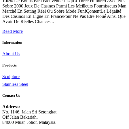
100% De Bonus Para Bienvenue Jusqu'à Three Hundred Avec Plus
Sobre 2000 Jeux De Casinos Parmi Les Meilleurs Fournisseurs Man
Marché En Setting Réel Ou Sobre Mode Fun!ContentLa Légalité
Des Casinos En Ligne En FrancePour Ne Pas Être Floué Ainsi Que
Avoir De Réelles Chances...
Read More
Information
About Us
Products
Sculpture
Stainless Steel
Contact Us
Address:
No. 1146, Jalan Sri Setongkat,
Off Jalan Bakariah,
84000 Muar, Johor, Malaysia.