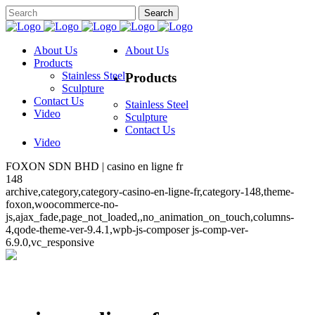
About Us
About Us
Products
Stainless Steel
Products
Sculpture
Contact Us
Stainless Steel
Video
Sculpture
Contact Us
Video
FOXON SDN BHD | casino en ligne fr
148
archive,category,category-casino-en-ligne-fr,category-148,theme-
foxon,woocommerce-no-
js,ajax_fade,page_not_loaded,,no_animation_on_touch,columns-
4,qode-theme-ver-9.4.1,wpb-js-composer js-comp-ver-
6.9.0,vc_responsive