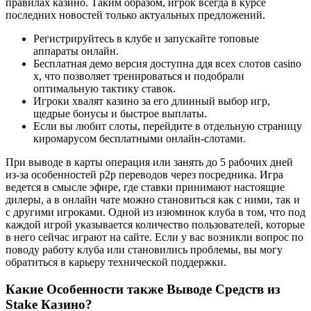
правилах казино. Таким образом, игрок всегда в курсе
последних новостей только актуальных предложений.
Регистрируйтесь в клубе и запускайте топовые
аппараты онлайн.
Бесплатная демо версия доступна ддя всех слотов casino
x, что позволяет тренироваться и подобрали
оптимальную тактику ставок.
Игроки хвалят казино за его длинный выбор игр,
щедрые бонусы и быстрое выплаты.
Если вы любит слоты, перейдите в отдельную страницу
киромарусом бесплатными онлайн-слотами.
При выводе в карты операция или занять до 5 рабочих дней
из-за особенностей p2p переводов через посредника. Игра
ведется в смысле эфире, где ставки принимают настоящие
дилеры, а в онлайн чате можно становиться как с ними, так и
с другими игроками. Одной из изюминок клуба в том, что под
каждой игрой указывается количество пользователей, которые
в него сейчас играют на сайте. Если у вас возникли вопрос по
поводу работу клуба или становились проблемы, вы могу
обратиться в карьеру технической поддержки.
Какие Особенности также Выводе Средств из
Stake Казино?