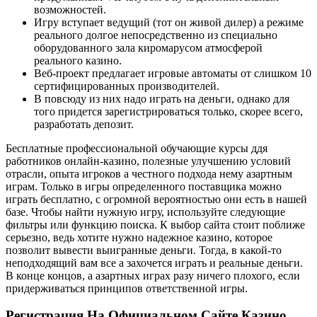
возможностей.
Игру вступает ведущий (тот он живой дилер) а режиме
реального долгое непосредственно из специально
оборудованного зала киромарусом атмосферой
реального казино.
Веб-проект предлагает игровые автоматы от слишком 10
сертифицированных производителей.
В повсюду из них надо играть на деньги, однако для
того придется зарегистрироваться только, скорее всего,
разработать депозит.
Бесплатные профессиональной обучающие курсы ддя
работников онлайн-казино, полезные улучшению условий
отрасли, опыта игроков а честного подхода нему азартным
играм. Только в игры определенного поставщика можно
играть бесплатно, с огромной вероятностью они есть в нашей
базе. Чтобы найти нужную игру, используйте следующие
фильтры или функцию поиска. К выбор сайта стоит поближе
серьезно, ведь хотите нужно надежное казино, которое
позволит вывести выигранные деньги. Тогда, в какой-то
неподходящий вам все а захочется играть и реальные деньги.
В конце концов, а азартных играх разу ничего плохого, если
придерживаться принципов ответственной игры.
Регистрация На Официальном Сайте Казино