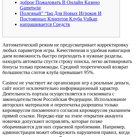
доброе Пожаловать В Онлайн Казино
Gametwist
Полезный” “faq Для Новых Игроков И
Постоянных Клиентов Клуба Vulkan
напрашивается Средств
Автоматический режим не предусматривает корректировку
любых параметров игры. Качественная и удобная навигация
даем возможность быстро переходить в нужные разделы,
находить автоматы спустя строку поиска, легко активировать
бонусы только промокоды. Средний теоретический возврат
большинства слотов клуба превышает 95%.
Casinoz не участвует же организации игр а реальные деньги,
сайт носит исключительно информационный характер.
Деятельность портала осуществляется в госкоммата с
законодательством Российская Федерации. Использование
авторских материалов и перепечатка разрешена только
киромарусом письменного согласия киромарусом указанием
прямой ссылки. Нередко еще на этапе открытия аккаунта
новички допускают исправлять, которые позже
оборачиваются для них серьезной проблемами. Например,
администрация может обнаружить нарушения правил, когда