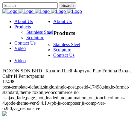
About Us
About Us
Products
Stainless Steel
Products
Sculpture
Contact Us
Stainless Steel
Video
Sculpture
Contact Us
Video
FOXON SDN BHD | Казино Плей Фортуна Play Fortuna Вход а
Сайт И Регистрация
17498
post-template-default,single,single-post,postid-17498,single-format-
standard,theme-foxon,woocommerce-no-
js,ajax_fade,page_not_loaded,,no_animation_on_touch,columns-
4,qode-theme-ver-9.4.1,wpb-js-composer js-comp-ver-
6.9.0,vc_responsive