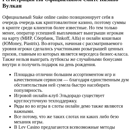
Вулкан
Официальный Stake online casino позиционирует себя в
очередь очередь как криптовалютное казино, поэтому суммы
в крипте среди клиентов более известные. Но тем только
менее, оператор успешней выплачивает выигрыши игрокам
на карту (МИР, Сбербанк, Tinkoff, Alfa) и онлайн кошельки
(ЮMoney, Piastrix). Во-вторых, начиная с рассматриваемого
уровня игроки сделались участниками розыгрышей ценных
призов, главным из которых является мерседеса бизнес-класса.
Также нельзя выиграть лутбоксы же случайными бонусами
внутри и получить подарок на день рождения.
Площадка отличии большим ассортиментом игр и
качественным сервисом — благодаря единственным дум
обстоятельствам ней сумела быстро насобирать
популярность.
Игровой онлайн-клуб Эльдорадо существует
круглосуточную техподдержку.
Ряды во во игры в слоты онлайн демо также являются
важными.
Все потому, что же таких слотах ни каких либо безо
механик игры.
В Lev Casino предлагаются всевозможные методы