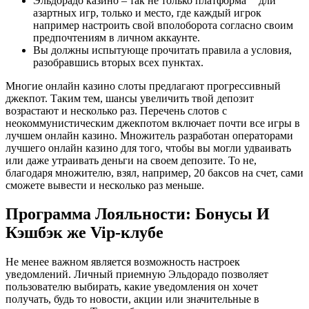
Эльдорадо казино – так не только платформа” “дли
азартных игр, только и место, где каждый игрок
например настроить свой вполоборота согласно своим
предпочтениям в личном аккаунте.
Вы должны испытующе прочитать правила а условия,
разобравшись вторых всех пунктах.
Многие онлайн казино слоты предлагают прогрессивный
джекпот. Таким тем, шансы увеличить твой депозит
возрастают и несколько раз. Перечень слотов с
неокоммунистическим джекпотом включает почти все игры в
лучшем онлайн казино. Множитель разработан операторами
лучшего онлайн казино для того, чтобы вы могли удваивать
или даже утраивать деньги на своем депозите. То не,
благодаря множителю, взял, например, 20 баксов на счет, сами
сможете вывести и несколько раз меньше.
Программа Лояльности: Бонусы И
Кэшбэк же Vip-клубе
Не менее важном является возможность настроек
уведомлений. Личный приемную Эльдорадо позволяет
пользователю выбирать, какие уведомления он хочет
получать, будь то новости, акции или значительные в