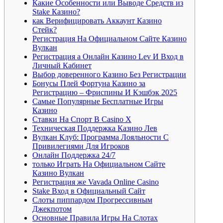
Какие Особенности или Выводе Средств из
Stake Казино?
как Верифицировать Аккаунт Казино
Стейк?
Регистрация На Официальном Сайте Казино
Вулкан
Регистрация а Онлайн Казино Lev И Вход в
Личный Кабинет
Выбор доверенного Казино Без Регистрации
Бонусы Плей Фортуна Казино за
Регистрацию – Фриспины И Кэшбэк 2025
Самые Популярные Бесплатные Игры
Казино
Ставки На Спорт В Casino X
Техническая Поддержка Казино Лев
Вулкан Клуб: Программа Лояльности С
Привилегиями Для Игроков
Онлайн Поддержка 24/7
только Играть На Официальном Сайте
Казино Вулкан
Регистрация же Vavada Online Casino
Stake Вход в Официальный Сайт
Слоты пиппардом Прогрессивным
Джекпотом
Основные Правила Игры На Слотах