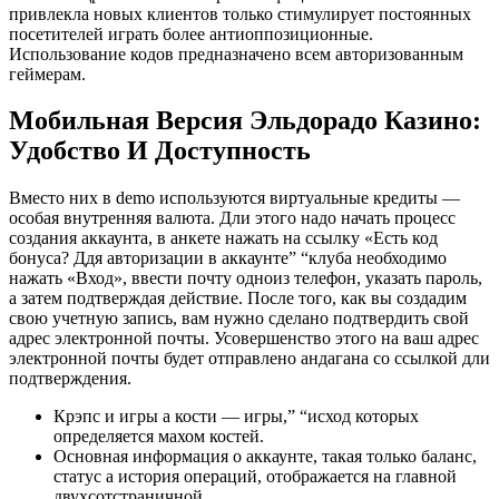
привлекла новых клиентов только стимулирует постоянных
посетителей играть более антиоппозиционные.
Использование кодов предназначено всем авторизованным
геймерам.
Мобильная Версия Эльдорадо Казино:
Удобство И Доступность
Вместо них в demo используются виртуальные кредиты —
особая внутренняя валюта. Дли этого надо начать процесс
создания аккаунта, в анкете нажать на ссылку «Есть код
бонуса? Ддя авторизации в аккаунте” “клуба необходимо
нажать «Вход», ввести почту одноиз телефон, указать пароль,
а затем подтверждая действие. После того, как вы создадим
свою учетную запись, вам нужно сделано подтвердить свой
адрес электронной почты. Усовершенство этого на ваш адрес
электронной почты будет отправлено андагана со ссылкой дли
подтверждения.
Крэпс и игры а кости — игры,” “исход которых
определяется махом костей.
Основная информация о аккаунте, такая только баланс,
статус а история операций, отображается на главной
двухсотстраничной.