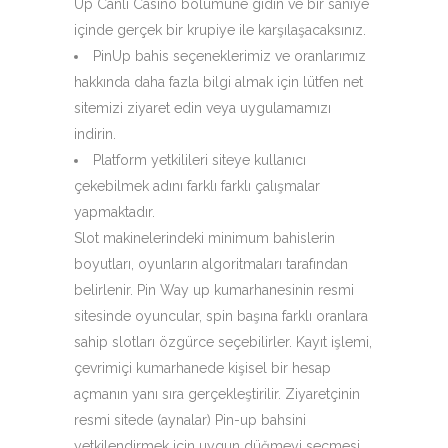
Up Canlı Casino bölümüne gidin ve bir saniye
içinde gerçek bir krupiye ile karşılaşacaksınız.
PinUp bahis seçeneklerimiz ve oranlarımız
hakkında daha fazla bilgi almak için lütfen net
sitemizi ziyaret edin veya uygulamamızı
indirin.
Platform yetkilileri siteye kullanıcı
çekebilmek adını farklı farklı çalışmalar
yapmaktadır.
Slot makinelerindeki minimum bahislerin
boyutları, oyunların algoritmaları tarafından
belirlenir. Pin Way up kumarhanesinin resmi
sitesinde oyuncular, spin başına farklı oranlara
sahip slotları özgürce seçebilirler. Kayıt işlemi,
çevrimiçi kumarhanede kişisel bir hesap
açmanın yanı sıra gerçekleştirilir. Ziyaretçinin
resmi sitede (aynalar) Pin-up bahsini
yetkilendirmek için uygun düğmeyi seçmesi