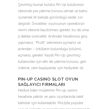
Çevrimiçi kumar kulübü Pin Up kulübünün
sitesinde pra yatırma bonusu almak ve bahis
oynamak ilk bakışta göründüğü kadar zor
değildir. Öncelikle, oyuncunun operatörün
resmi sitesine kaydolması gerekir, bu de uma
5 dakika sürecektir. Ardından hesabınıza giriş
yapmanız, “Profil” sekmesini açmanız ve
ardından – ödüllerin bulunduğu bölümü
açmanız gerekir. Kayıtlı Pin-Up çevrimiçi
kullanıcıları için afin de yatırma bonusu, geri
ödeme, yeni başlayanlar için hediyeler vb.
PIN-UP CASINO SLOT OYUN
SAĞLAYICI FIRMALARI
Hediye tutarı müşterinin Pin-up casino
hesabına yatırılır ve şans oyunlarında nakit
bahisler için kullanılabilir. PinUp’ta popüler