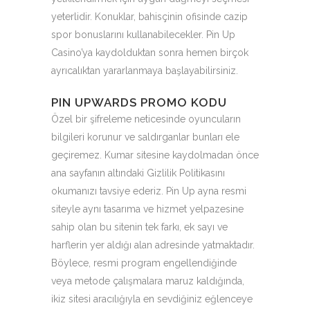
yeterlidir. Konuklar, bahisçinin ofisinde cazip
spor bonuslarını kullanabilecekler. Pin Up
Casino’ya kaydolduktan sonra hemen birçok
ayrıcalıktan yararlanmaya başlayabilirsiniz.
PIN UPWARDS PROMO KODU
Özel bir şifreleme neticesinde oyuncuların
bilgileri korunur ve saldırganlar bunları ele
geçiremez. Kumar sitesine kaydolmadan önce
ana sayfanın altındaki Gizlilik Politikasını
okumanızı tavsiye ederiz. Pin Up ayna resmi
siteyle aynı tasarıma ve hizmet yelpazesine
sahip olan bu sitenin tek farkı, ek sayı ve
harflerin yer aldığı alan adresinde yatmaktadır.
Böylece, resmi program engellendiğinde
veya metode çalışmalara maruz kaldığında,
ikiz sitesi aracılığıyla en sevdiğiniz eğlenceye