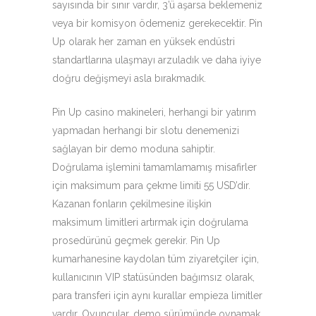
sayısında bir sınır vardır, 3’ü aşarsa beklemeniz
veya bir komisyon ödemeniz gerekecektir. Pin
Up olarak her zaman en yüksek endüstri
standartlarına ulaşmayı arzuladık ve daha iyiye
doğru değişmeyi asla bırakmadık.
Pin Up casino makineleri, herhangi bir yatırım
yapmadan herhangi bir slotu denemenizi
sağlayan bir demo moduna sahiptir.
Doğrulama işlemini tamamlamamış misafirler
için maksimum para çekme limiti 55 USD’dir.
Kazanan fonların çekilmesine ilişkin
maksimum limitleri artırmak için doğrulama
prosedürünü geçmek gerekir. Pin Up
kumarhanesine kaydolan tüm ziyaretçiler için,
kullanıcının VIP statüsünden bağımsız olarak,
para transferi için aynı kurallar empieza limitler
vardır. Oyuncular, demo sürümünde oynamak