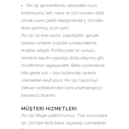
Pin Up apresentando sitesindeki oyun
koleksiyonu, kart, masa ve slot oyunları dahil
olmak üzere çeşitli kategorilerde 5. 000’den
fazla çevrimiçi oyun içerir.
Pin Up on-line casino ziyaretçileri, gerçek
parayla oynanan popüler şovlara katılma
fırsatına sahiptir. Profesyonel bir sunucu,
kendinizi kaydın yapıldığı stüdyodaymış gibi
hissetmenizi sağlayacaktır. Bahis oynamanıza
bile gerek yok – bazı kullanıcılar sadece
izlemekten keyif alıyor. Pin Up Casino’nun
bêtisier özelliklerinden birini unutmamalıyız –
benzersiz tasarımı.
MÜŞTERI HIZMETLERI
Pin-Up Wager platformumuz, Türk oyunculara
30. 000’den fazla bahis seçeneği sunmaktadır.