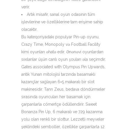
verir.
Artık misafir, sanal oyun odasının tüm
işlevlerine ve özelliklerine tam erişime sahip
olacaktır.
Bu kateqoriyadakı populyar Pin-up oyunu,
Crazy Time, Monopoly və Football Facility
kimi oyunları əhatə edir. Ənənəvi oyunlardan
sıxılanlar üşün canlı oyun şouları əla seçimdir.
Gates associated with Olympus Pin Upwards,
antik Yunan mitolojisi tarzında basamaklı
kazançlar sağlayan 6×5 makaralı bir slot
makinesidir. Tanrı Zeus, bedava döndürmeler
sırasında oyuncuları her basamak için
çarpanlarla cömertçe ödüllendirir. Sweet
Bonanza Pin Up, 6 makaralı ve 729 kazanma
yolu olan renkli bir slottur. Lezzetli meyveler
şeklindeki semboller, özellikle çarpanlarla 12