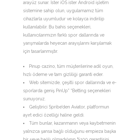
arayüz sunar. İster iOS ister Android işletim
sistemine sahip olun, uygulamamız tüm
cihazlarla uyumludur ve kolayca indirilip
kullanılabilir. Bu bahis seçenekleri,
kullanıcılarımızın farklı spor dallarında ve
yarışmalarda heyecan arayışlarını karşılamak
için tasarlanmıştır.
Pinup cazino, tüm müşterilerine adil oyun,
hızlı ödeme ve tam gizliliği garanti eder.
Web sitemizde, çeşitli spor dallarında ve e-
sporlarda geniş PinUp” “Betting seçenekleri
sunuyoruz.
Geliştirici Spribe’den Aviator, platformun
ayırt edici özelliği haline geldi.
Tüm bunlar, kazanmanın veya kaybetmenin
yalnızca şansa bağlı olduğunu empieza başka
bir şeye bağlı olmadığının %100 garantisini