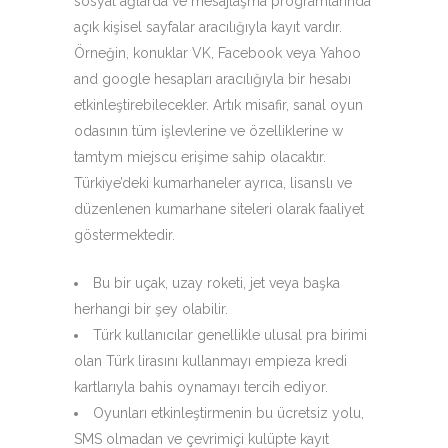
sosyal ağlarda ve mesajlaşma programlarında
açık kişisel sayfalar aracılığıyla kayıt vardır.
Örneğin, konuklar VK, Facebook veya Yahoo
and google hesapları aracılığıyla bir hesabı
etkinleştirebilecekler. Artık misafir, sanal oyun
odasının tüm işlevlerine ve özelliklerine w
tamtym miejscu erişime sahip olacaktır.
Türkiye’deki kumarhaneler ayrıca, lisanslı ve
düzenlenen kumarhane siteleri olarak faaliyet
göstermektedir.
Bu bir uçak, uzay roketi, jet veya başka
herhangi bir şey olabilir.
Türk kullanıcılar genellikle ulusal pra birimi
olan Türk lirasını kullanmayı empieza kredi
kartlarıyla bahis oynamayı tercih ediyor.
Oyunları etkinleştirmenin bu ücretsiz yolu,
SMS olmadan ve çevrimiçi kulüpte kayıt