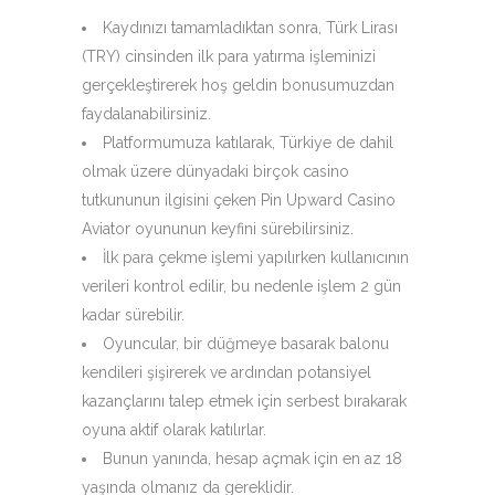
Kaydınızı tamamladıktan sonra, Türk Lirası
(TRY) cinsinden ilk para yatırma işleminizi
gerçekleştirerek hoş geldin bonusumuzdan
faydalanabilirsiniz.
Platformumuza katılarak, Türkiye de dahil
olmak üzere dünyadaki birçok casino
tutkununun ilgisini çeken Pin Upward Casino
Aviator oyununun keyfini sürebilirsiniz.
İlk para çekme işlemi yapılırken kullanıcının
verileri kontrol edilir, bu nedenle işlem 2 gün
kadar sürebilir.
Oyuncular, bir düğmeye basarak balonu
kendileri şişirerek ve ardından potansiyel
kazançlarını talep etmek için serbest bırakarak
oyuna aktif olarak katılırlar.
Bunun yanında, hesap açmak için en az 18
yaşında olmanız da gereklidir.