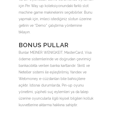
için Pin Way up koleksiyonundaki farklı slot
machine game makinelerini seçebilirler. Bunu
yapmak için, imleci istediğiniz slotun üzerine
getirin ve “Demo” çalıştırma yöntemine
tıklayın.
BONUS PULLAR
Bunlar MEINER WENIGKEIT, MasterCard, Visa
ödeme sistemlerinde ve doğrudan çevrimiçi
bankacılıkta verilen banka kartlarıdır. Skrill ve
Neteller sistemi ile eşleştirilmiş Yandex ve
Webmoney e-cüzdanları bile bahisçilere
açıktır. İstisnai durumlarda, Pin-up oyunu
yönetimi, şüpheli suç eylemleri ya da talep
üzerine oyuncularla ilgili kişisel bilgileri kolluk
kuvvetlerine aktarma hakkına sahiptir.