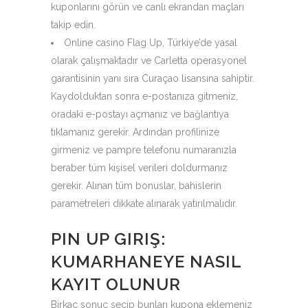
kuponlarını görün ve canlı ekrandan maçları
takip edin.
Online casino Flag Up, Türkiye’de yasal
olarak çalışmaktadır ve Carletta operasyonel
garantisinin yanı sıra Curaçao lisansına sahiptir.
Kaydolduktan sonra e-postanıza gitmeniz,
oradaki e-postayı açmanız ve bağlantıya
tıklamanız gerekir. Ardından profilinize
girmeniz ve pampre telefonu numaranızla
beraber tüm kişisel verileri doldurmanız
gerekir. Alınan tüm bonuslar, bahislerin
parametreleri dikkate alınarak yatırılmalıdır.
PIN UP GIRIŞ:
KUMARHANEYE NASIL
KAYIT OLUNUR
Birkaç sonuç seçip bunları kupona eklemeniz