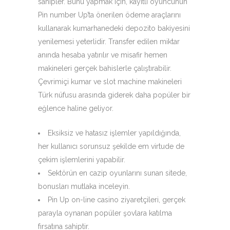
sahipler. Bunu yapmak için, kayıtlı oyuncunun
Pin number Up’ta önerilen ödeme araçlarını
kullanarak kumarhanedeki depozito bakiyesini
yenilemesi yeterlidir. Transfer edilen miktar
anında hesaba yatırılır ve misafir hemen
makineleri gerçek bahislerle çalıştırabilir.
Çevrimiçi kumar ve slot machine makineleri
Türk nüfusu arasında giderek daha popüler bir
eğlence haline geliyor.
Eksiksiz ve hatasız işlemler yapıldığında,
her kullanıcı sorunsuz şekilde em virtude de
çekim işlemlerini yapabilir.
Sektörün en cazip oyunlarını sunan sitede,
bonusları mutlaka inceleyin.
Pin Up on-line casino ziyaretçileri, gerçek
parayla oynanan popüler şovlara katılma
fırsatına sahiptir.