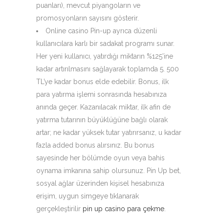
puanları), mevcut piyangoların ve
promosyonların sayısını gösterir.
Online casino Pin-up ayrıca düzenli
kullanıcılara karlı bir sadakat programı sunar.
Her yeni kullanıcı, yatırdığı miktarın %125’ine
kadar artırılmasını sağlayarak toplamda 5. 500
TL’ye kadar bonus elde edebilir. Bonus, ilk
para yatırma işlemi sonrasında hesabınıza
anında geçer. Kazanılacak miktar, ilk afin de
yatırma tutarının büyüklüğüne bağlı olarak
artar; ne kadar yüksek tutar yatırırsanız, u kadar
fazla added bonus alırsınız. Bu bonus
sayesinde her bölümde oyun veya bahis
oynama imkanına sahip olursunuz. Pin Up bet,
sosyal ağlar üzerinden kişisel hesabınıza
erişim, uygun simgeye tıklanarak
gerçekleştirilir
pin up casino para çekme
.