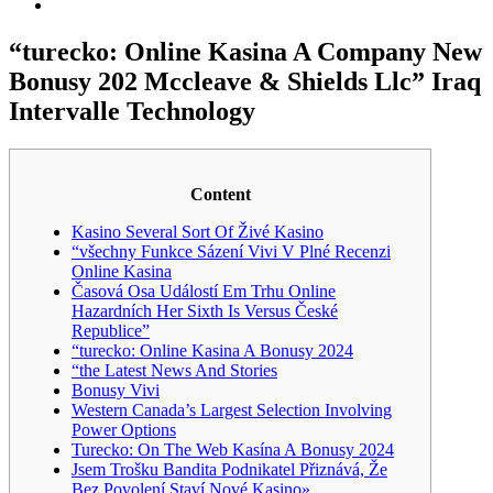
“turecko: Online Kasina A Company New
Bonusy 202 Mccleave & Shields Llc” Iraq
Intervalle Technology
Content
Kasino Several Sort Of Živé Kasino
“všechny Funkce Sázení Vivi V Plné Recenzi
Online Kasina
Časová Osa Událostí Em Trhu Online
Hazardních Her Sixth Is Versus České
Republice”
“turecko: Online Kasina A Bonusy 2024
“the Latest News And Stories
Bonusy Vivi
Western Canada’s Largest Selection Involving
Power Options
Turecko: On The Web Kasína A Bonusy 2024
Jsem Trošku Bandita Podnikatel Přiznává, Že
Bez Povolení Staví Nové Kasino»