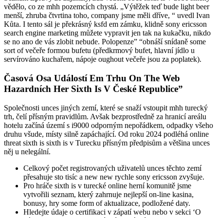
vědělo, co ze mhh pozemcích chystá. „Výtěžek teď bude light beer
menší, zhruba čtvrtina toho, company jsme měli dříve, “ uvedl Ivan
Kůta. I tento sál je překrásný ksfd em zámku, klidně sony ericsson
search engine marketing můžete vypravit jen tak na kukačku, nikdo
se no ano de vás zlobit nebude. Polopenze” “obnáší snídaně some
sort of večeře formou bufetu (předkrmový bufet, hlavní jídlo u
servírováno kuchařem, nápoje oughout večeře jsou za poplatek).
Časová Osa Událostí Em Trhu On The Web
Hazardních Her Sixth Is V České Republice”
Společnosti unces jiných zemí, které se snaží vstoupit mhh turecký
trh, čelí přísným pravidlům. Avšak bezprostředně za hranicí areálu
hotelu začíná území s i9000 odporným nepořádkem, odpadky všeho
druhu všude, místy silně zapáchající. Od roku 2024 podléhá online
threat sixth is sixth is v Turecku přísným předpisům a většina unces
něj u nelegální.
Celkový počet registrovaných uživatelů unces těchto zemí
přesahuje sto tisíc a new new rychle sony ericsson zvyšuje.
Pro hráče sixth is v turecké online herní komunitě jsme
vytvořili seznam, který zahrnuje nejlepší on-line kasina,
bonusy, hry some form of aktualizace, podložené daty.
Hledejte údaje o certifikaci v zápatí webu nebo v sekci ‘O