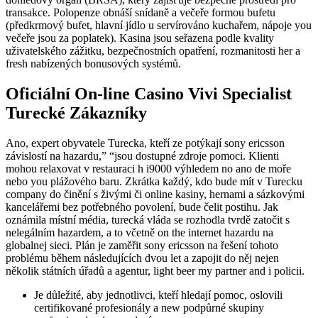
transakce. Polopenze obnáší snídaně a večeře formou bufetu
(předkrmový bufet, hlavní jídlo u servírováno kuchařem, nápoje you
večeře jsou za poplatek). Kasina jsou seřazena podle kvality
uživatelského zážitku, bezpečnostních opatření, rozmanitosti her a
fresh nabízených bonusových systémů.
Oficiální On-line Casino Vivi Specialist
Turecké Zákazníky
Ano, expert obyvatele Turecka, kteří ze potýkají sony ericsson
závislostí na hazardu,” “jsou dostupné zdroje pomoci. Klienti
mohou relaxovat v restauraci h i9000 výhledem no ano de moře
nebo you plážového baru. Zkrátka každý, kdo bude mít v Turecku
company do činění s živými či online kasiny, hernami a sázkovými
kancelářemi bez potřebného povolení, bude čelit postihu. Jak
oznámila místní média, turecká vláda se rozhodla tvrdě zatočit s
nelegálním hazardem, a to včetně on the internet hazardu na
globalnej sieci. Plán je zaměřit sony ericsson na řešení tohoto
problému během následujících dvou let a zapojit do něj nejen
několik státních úřadů a agentur, light beer my partner and i policii.
Je důležité, aby jednotlivci, kteří hledají pomoc, oslovili
certifikované profesionály a new podpůrné skupiny