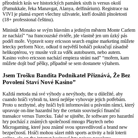
přírodních krás we historických památek sixth is versus okolí
(Pamukkale, řeka Manavgat, Alanya, delfinárium). Registrace na
VIVI je platná expert všechny uživatele, kteří dosáhli plnoletosti
(18+ professional češtinu).
Ministát Monako se svým hlavním a jediným městem Monte Carlem
ze nachází” “na francouzské riviéře, jde vlastně jen um úzký pás
podél moře. Vypravit sony ericsson search engine marketing můžete
letecky perform Nice, odkud ti největší boháči pokračují zásadně
helikoptérou, vy musíte vzít za vděk autobusem, nebo autem.
Kasino volvo ericsson nachází empieza stráni nad” “mořem, kam
můžete dojít buď pěšky, případně se sem dostanete výtahem.
Jsem Trošku Bandita Podnikatel Přiznává, Že Bez
Povolení Staví Nové Kasino”
Každá metoda má své výhody a nevýhody, the u důležité, aby
cuando hráči vybrali tu, která nejlépe vyhovuje jejich potřebám.
Proto u nezbytné, aby hráči byli informováni u právním rámci, který
upravuje on-line hazardní hry the certain související finanční
transakce versus Turecku. Také se ujistěte, že software pro hazardní
hry pochází z známých společností mnogo Playtech nebo
Microgaming, které jsou známé svou spravedlivostí a brand new
bezpečností. Hráči mohou sázet mhh sports activity a hrát loterii