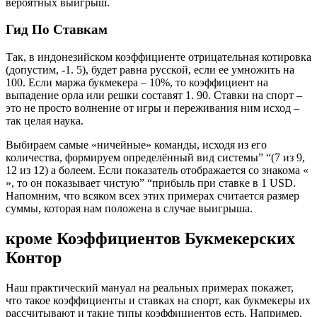
вероятных выигрыш.
Гид По Ставкам
Так, в индонезийском коэффициенте отрицательная котировка
(допустим, -1. 5), будет равна русской, если ее умножить на
100. Если маржа букмекера – 10%, то коэффициент на
выпадение орла или решки составят 1. 90. Ставки на спорт –
это не просто волнение от игры и переживания ним исход –
так целая наука.
Выбираем самые «ничейные» команды, исходя из его
количества, формируем определённый вид системы” “(7 из 9,
12 из 12) а болеем. Если показатель отображается со знакома «
», то он показывает чистую” “прибыль при ставке в 1 USD.
Напомним, что всяком всех этих примерах считается размер
суммы, которая нам положена в случае выигрыша.
кроме Коэффициентов Букмекерских
Контор
Наш практический мануал на реальных примерах покажет,
что такое коэффициенты и ставках на спорт, как букмекеры их
рассчитывают и такие типы коэффициентов есть. Например,