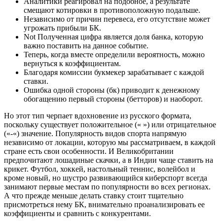
Аналитики реагировал на подобное, а результате
смещают котировки в противоположную подальше.
Независимо от причин перевеса, его отсутствие может
угрожать прибыли БК.
Not Полученная цифра является доля банка, которую
важно поставить на данное событие.
Теперь, когда вместе определили вероятность, можно
вернуться к коэффициентам.
Благодаря комиссии букмекер зарабатывает с каждой
ставки.
Ошибка одной стороны (бк) приводит к денежному
обогащению первый стороны (бетторов) и наоборот.
Но этот тип черпает вдохновение из русского формата,
поскольку существует положительное (« ») или отрицательное
(«-«) значение. Популярность видов спорта напрямую
независимо от локации, которую мы рассматриваем, в каждой
стране есть свои особенности. И Великобритании
предпочитают лошадиные скачки, а в Индии чаще ставить на
крикет. Футбол, хоккей, настольный теннис, волейбол и
кроме новый, но шустро развивающийся киберспорт всегда
занимают первые местам по популярности во всех регионах.
А что прежде меньше делать ставку стоит тщательно
присмотреться нему БК, внимательно проанализировать ее
коэффициенты и сравнить с конкурентами.