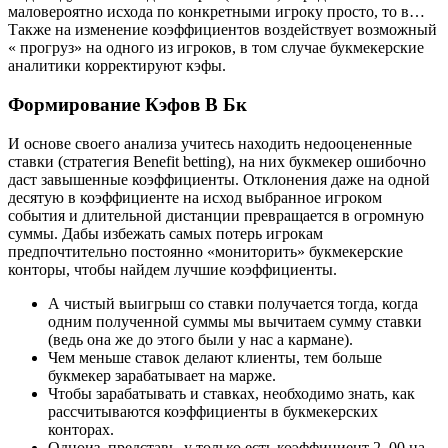
маловероятно исхода по конкретными игроку просто, то в…
Также на изменение коэффициентов воздействует возможный
« прогруз» на одного из игроков, в том случае букмекерские
аналитики корректируют кэфы.
Формирование Кэфов В Бк
И основе своего анализа учитесь находить недооцененные
ставки (стратегия Benefit betting), на них букмекер ошибочно
даст завышенные коэффициенты. Отклонения даже на одной
десятую в коэффициенте на исход выбранное игроком
события и длительной дистанции превращается в огромную
суммы. Дабы избежать самых потерь игрокам
предпочтительно постоянно «мониторить» букмекерские
конторы, чтобы найдем лучшие коэффициенты.
А чистый выигрыш со ставки получается тогда, когда
одним полученной суммы мы вычитаем сумму ставки
(ведь она же до этого были у нас а кармане).
Чем меньше ставок делают клиенты, тем больше
букмекер зарабатывает на марже.
Чтобы зарабатывать и ставках, необходимо знать, как
рассчитываются коэффициенты в букмекерских
конторах.
Одноиз, представь, у только есть коэффициент 2. 00 на