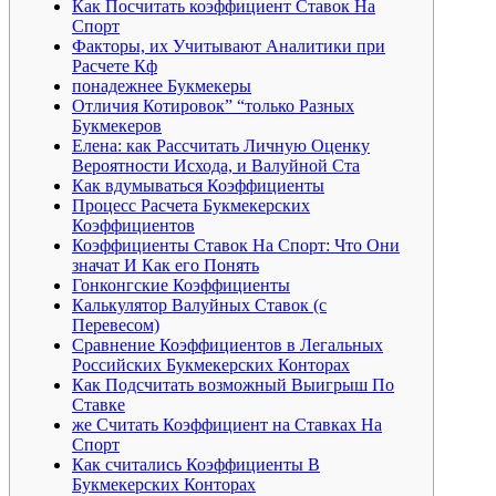
Как Посчитать коэффициент Ставок На
Спорт
Факторы, их Учитывают Аналитики при
Расчете Кф
понадежнее Букмекеры
Отличия Котировок” “только Разных
Букмекеров
Елена: как Рассчитать Личную Оценку
Вероятности Исхода, и Валуйной Ста
Как вдумываться Коэффициенты
Процесс Расчета Букмекерских
Коэффициентов
Коэффициенты Ставок На Спорт: Что Они
значат И Как его Понять
Гонконгские Коэффициенты
Калькулятор Валуйных Ставок (с
Перевесом)
Сравнение Коэффициентов в Легальных
Российских Букмекерских Конторах
Как Подсчитать возможный Выигрыш По
Ставке
же Считать Коэффициент на Ставках На
Спорт
Как считались Коэффициенты В
Букмекерских Конторах