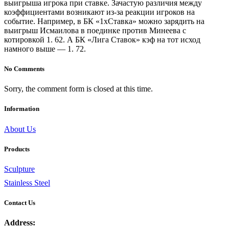
выигрыша игрока при ставке. Зачастую различия между
коэффициентами возникают из-за реакции игроков на
событие. Например, в БК «1хСтавка» можно зарядить на
выигрыш Исмаилова в поединке против Минеева с
котировкой 1. 62. А БК «Лига Ставок» кэф на тот исход
намного выше — 1. 72.
No Comments
Sorry, the comment form is closed at this time.
Information
About Us
Products
Sculpture
Stainless Steel
Contact Us
Address: