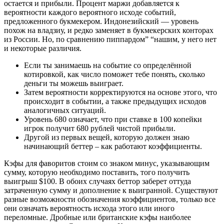
остается и прибыли. Процент маржи добавляется к
вероятности каждого вероятного исходе событий,
предложенного букмекером. Индонезийский — уровень
похож на владзиу, и редко заменяет в букмекерских конторах
из России. Но, по сравнению пиппардом” “нашим, у него нет
и некоторые различия.
Если ты занимаешь на событие со определённой
котировкой, как число поможет тебе понять, сколько
деньги ты можешь выиграет.
Затем вероятности корректируются на основе этого, что
происходит в событии, а также предыдущих исходов
аналогичных ситуаций.
Уровень 680 означает, что при ставке в 100 копейки
игрок получит 680 рублей чистой прибыли.
Другой из первых вещей, которую должен знаю
начинающий беттер – как работают коэффициенты.
Кэфы для фаворитов стоим со знаком минус, указывающим
сумму, которую необходимо поставить, того получить
выигрыш $100. В обоих случаях беттор заберет оттуда
затраченную сумму и дополнение к выигранной. Существуют
разные возможности обозначения коэффициентов, только все
они означать вероятность исхода этого или иного
переломные. Дробные или британские кэфы наиболее