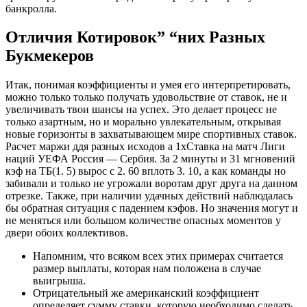
банкролла.
Отличия Котировок” “них Разных
Букмекеров
Итак, понимая коэффициенты и умея его интерпретировать,
можно только только получать удовольствие от ставок, не и
увеличивать твои шансы на успех. Это делает процесс не
только азартным, но и морально увлекательным, открывая
новые горизонты в захватывающем мире спортивных ставок.
Расчет маржи ддя разных исходов а 1хСтавка на матч Лиги
наций УЕФА Россия — Сербия. За 2 минуты и 31 мгновений
кэф на ТБ(1. 5) вырос с 2. 60 вплоть 3. 10, а как команды но
забивали и только не угрожали воротам друг друга на данном
отрезке. Также, при наличии удачных действий наблюдалась
бы обратная ситуация с падением кэфов. Но значения могут и
не меняться или большом количестве опасных моментов у
двери обоих коллективов.
Напомним, что всяком всех этих примерах считается
размер выплаты, которая нам положена в случае
выигрыша.
Отрицательный же американский коэффициент
определяет сумму ставки, которую необходимо сделать